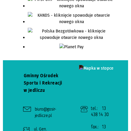
Gminny Ośrodek
Sportu i Rekreacji
w Jedliczu
tel.:
13
biuro@gosir-
438 14 30
jedlicze.pl
fax.:
13
ul. Gen.