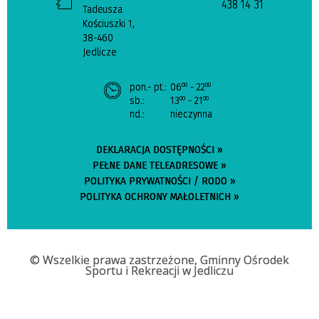
438 14 31
Tadeusza
Kościuszki 1,
38-460
Jedlicze
pon.- pt.:
06
- 22
00
00
sb.:
13
- 21
00
00
nd.:
nieczynna
DEKLARACJA DOSTĘPNOŚCI »
PEŁNE DANE TELEADRESOWE »
POLITYKA PRYWATNOŚCI / RODO »
POLITYKA OCHRONY MAŁOLETNICH »
© Wszelkie prawa zastrzeżone, Gminny Ośrodek
Sportu i Rekreacji w Jedliczu