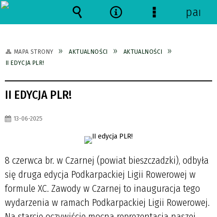
panel
Wyszukiwarka
Narzędzia
Menu
szczegółowe
MAPA STRONY
AKTUALNOŚCI
AKTUALNOŚCI
II EDYCJA PLR!
II EDYCJA PLR!
13-06-2025
8 czerwca br. w Czarnej (powiat bieszczadzki), odbyła
się druga edycja Podkarpackiej Ligii Rowerowej w
formule XC. Zawody w Czarnej to inauguracja tego
wydarzenia w ramach Podkarpackiej Ligii Rowerowej.
Na starcie oczywiście mocna reprezentacja naszej