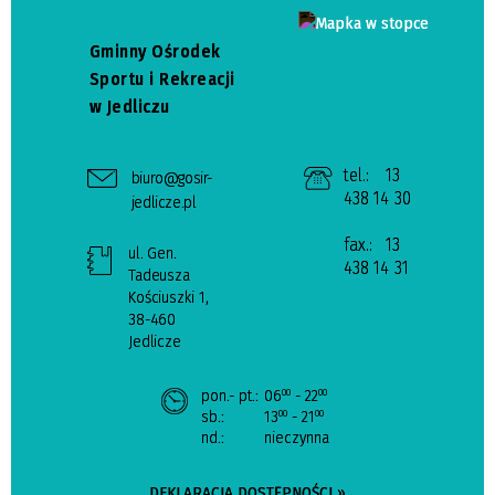
Gminny Ośrodek
Sportu i Rekreacji
w Jedliczu
tel.:
13
biuro@gosir-
438 14 30
jedlicze.pl
fax.:
13
ul. Gen.
438 14 31
Tadeusza
Kościuszki 1,
38-460
Jedlicze
pon.- pt.:
06
- 22
00
00
sb.:
13
- 21
00
00
nd.:
nieczynna
DEKLARACJA DOSTĘPNOŚCI »