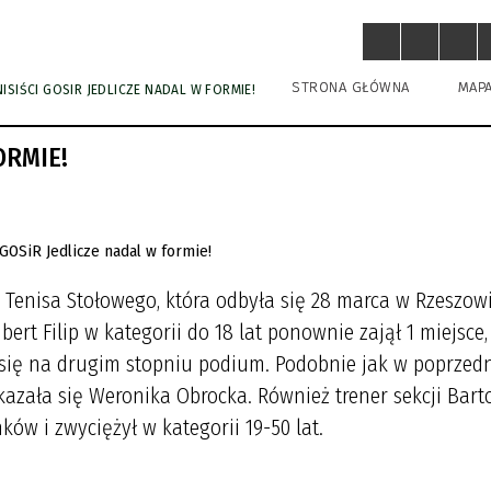
STRONA GŁÓWNA
MAP
NISIŚCI GOSIR JEDLICZE NADAL W FORMIE!
ORMIE!
i Tenisa Stołowego, która odbyła się 28 marca w Rzeszowi
ert Filip w kategorii do 18 lat ponownie zajął 1 miejsce,
ł się na drugim stopniu podium. Podobnie jak w poprzed
kazała się Weronika Obrocka. Również trener sekcji Bart
w i zwyciężył w kategorii 19-50 lat.