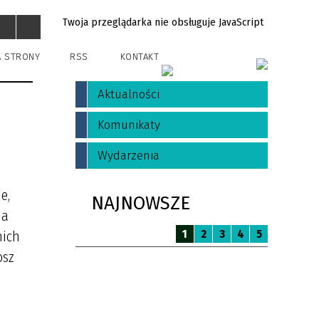
Twoja przeglądarka nie obsługuje JavaScript
A STRONY
RSS
KONTAKT
Aktualności
Komunikaty
Wydarzenia
e,
NAJNOWSZE
 a
1
2
3
4
5
nich
osz