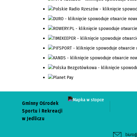
Gminny Ośrodek
Sportu i Rekreacji
w Jedliczu
biuro@