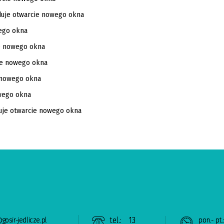
gosir-jedlicze.pl
tel.:
13
pon.- pt.