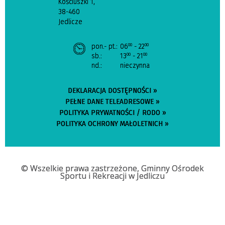
Kościuszki 1,
38-460
Jedlicze
pon.- pt.:
06
- 22
00
00
sb.:
13
- 21
00
00
nd.:
nieczynna
DEKLARACJA DOSTĘPNOŚCI »
PEŁNE DANE TELEADRESOWE »
POLITYKA PRYWATNOŚCI / RODO »
POLITYKA OCHRONY MAŁOLETNICH »
© Wszelkie prawa zastrzeżone, Gminny Ośrodek
Sportu i Rekreacji w Jedliczu