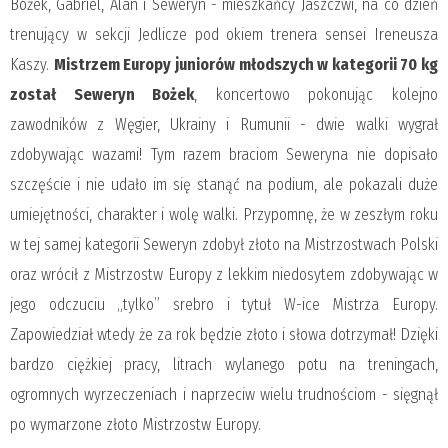
Bożek, Gabriel, Alan i Seweryn - mieszkańcy Jaszczwi, na co dzień
trenujący w sekcji Jedlicze pod okiem trenera sensei Ireneusza
Kaszy.
Mistrzem Europy juniorów młodszych w kategorii 70 kg
został Seweryn Bożek
, koncertowo pokonując kolejno
zawodników z Węgier, Ukrainy i Rumunii - dwie walki wygrał
zdobywając wazami! Tym razem braciom Seweryna nie dopisało
szczęście i nie udało im się stanąć na podium, ale pokazali duże
umiejętności, charakter i wolę walki. Przypomnę, że w zeszłym roku
w tej samej kategorii Seweryn zdobył złoto na Mistrzostwach Polski
oraz wrócił z Mistrzostw Europy z lekkim niedosytem zdobywając w
jego odczuciu „tylko” srebro i tytuł W-ice Mistrza Europy.
Zapowiedział wtedy że za rok będzie złoto i słowa dotrzymał! Dzięki
bardzo ciężkiej pracy, litrach wylanego potu na treningach,
ogromnych wyrzeczeniach i naprzeciw wielu trudnościom - sięgnął
po wymarzone złoto Mistrzostw Europy.