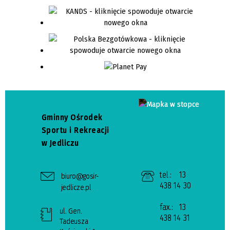
Gminny Ośrodek
Sportu i Rekreacji
w Jedliczu
tel.:
13
biuro@gosir-
438 14 30
jedlicze.pl
fax.:
13
ul. Gen.
438 14 31
Tadeusza