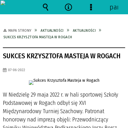
panel
Wyszukiwarka
Narzędzia
Menu
szczegółowe
MAPA STRONY
AKTUALNOŚCI
AKTUALNOŚCI
SUKCES KRZYSZTOFA MASTEJA W ROGACH
SUKCES KRZYSZTOFA MASTEJA W ROGACH
07-06-2022
W Niedzielę 29 maja 2022 r. w hali sportowej Szkoły
Podstawowej w Rogach odbył się XVI
Międzynarodowy Turniej Szachowy. Patronat
honorowy nad imprezą objęli: Przewodniczący
Sejmiku Województwa Podkarpackiego Jerzy Borcz