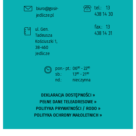
tel.:
13
biuro@gosir-
438 14 30
jedlicze.pl
fax.:
13
ul. Gen.
438 14 31
Tadeusza
Kościuszki 1,
38-460
Jedlicze
pon.- pt.:
06
- 22
00
00
sb.:
13
- 21
00
00
nd.:
nieczynna
DEKLARACJA DOSTĘPNOŚCI »
PEŁNE DANE TELEADRESOWE »
POLITYKA PRYWATNOŚCI / RODO »
POLITYKA OCHRONY MAŁOLETNICH »