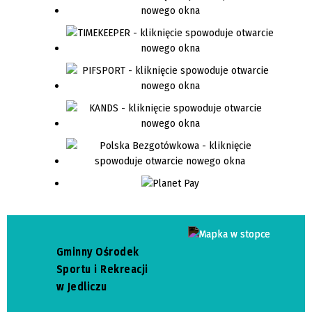
Gminny Ośrodek
Sportu i Rekreacji
w Jedliczu