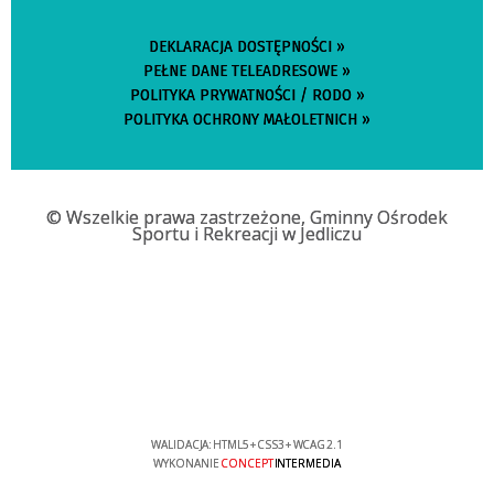
DEKLARACJA DOSTĘPNOŚCI »
PEŁNE DANE TELEADRESOWE »
POLITYKA PRYWATNOŚCI / RODO »
POLITYKA OCHRONY MAŁOLETNICH »
© Wszelkie prawa zastrzeżone, Gminny Ośrodek
Sportu i Rekreacji w Jedliczu
WALIDACJA:
HTML5
+
CSS3
+
WCAG 2.1
WYKONANIE
CONCEPT
INTERMEDIA