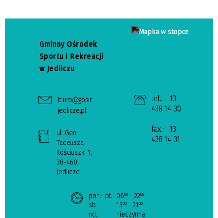
Gminny Ośrodek
Sportu i Rekreacji
w Jedliczu
tel.:
13
biuro@gosir-
438 14 30
jedlicze.pl
fax.:
13
ul. Gen.
438 14 31
Tadeusza
Kościuszki 1,
38-460
Jedlicze
pon.- pt.:
06
- 22
00
00
sb.:
13
- 21
00
00
nd.:
nieczynna