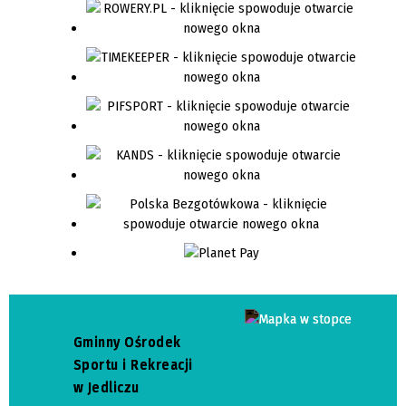
Gminny Ośrodek
Sportu i Rekreacji
w Jedliczu