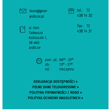
tel.:
13
biuro@gosir-
438 14 30
jedlicze.pl
fax.:
13
ul. Gen.
438 14 31
Tadeusza
Kościuszki 1,
38-460
Jedlicze
pon.- pt.:
06
- 22
00
00
sb.:
13
- 21
00
00
nd.:
nieczynna
DEKLARACJA DOSTĘPNOŚCI »
PEŁNE DANE TELEADRESOWE »
POLITYKA PRYWATNOŚCI / RODO »
POLITYKA OCHRONY MAŁOLETNICH »