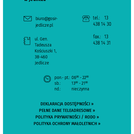
tel.:
13
biuro@gosir-
438 14 30
jedlicze.pl
fax.:
13
ul. Gen.
438 14 31
Tadeusza
Kościuszki 1,
38-460
Jedlicze
pon.- pt.:
06
- 22
00
00
sb.:
13
- 21
00
00
nd.:
nieczynna
DEKLARACJA DOSTĘPNOŚCI »
PEŁNE DANE TELEADRESOWE »
POLITYKA PRYWATNOŚCI / RODO »
POLITYKA OCHRONY MAŁOLETNICH »