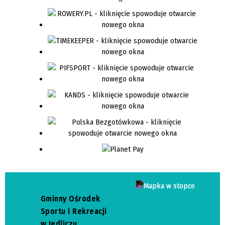
Gminny Ośrodek
Sportu i Rekreacji
w Jedliczu