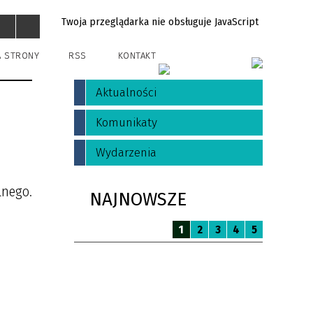
Twoja przeglądarka nie obsługuje JavaScript
A STRONY
RSS
KONTAKT
Aktualności
Komunikaty
Wydarzenia
lnego.
NAJNOWSZE
1
2
3
4
5