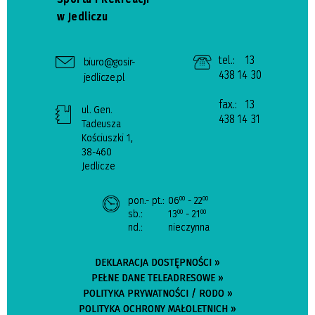
w Jedliczu
tel.:
13
biuro@gosir-
438 14 30
jedlicze.pl
fax.:
13
ul. Gen.
438 14 31
Tadeusza
Kościuszki 1,
38-460
Jedlicze
pon.- pt.:
06
- 22
00
00
sb.:
13
- 21
00
00
nd.:
nieczynna
DEKLARACJA DOSTĘPNOŚCI »
PEŁNE DANE TELEADRESOWE »
POLITYKA PRYWATNOŚCI / RODO »
POLITYKA OCHRONY MAŁOLETNICH »