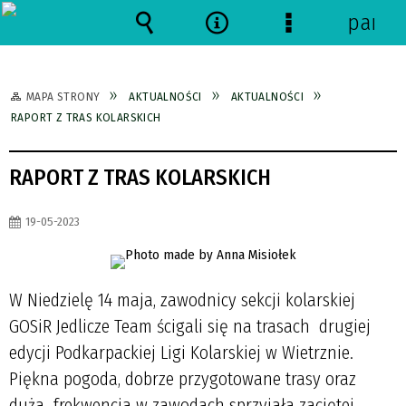
panel
Wyszukiwarka
Narzędzia
Menu
szczegółowe
MAPA STRONY
AKTUALNOŚCI
AKTUALNOŚCI
RAPORT Z TRAS KOLARSKICH
RAPORT Z TRAS KOLARSKICH
19-05-2023
W Niedzielę 14 maja, zawodnicy sekcji kolarskiej
GOSiR Jedlicze Team ścigali się na trasach drugiej
edycji Podkarpackiej Ligi Kolarskiej w Wietrznie.
Piękna pogoda, dobrze przygotowane trasy oraz
duża frekwencja w zawodach sprzyjała zaciętej