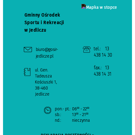
Gminny Ośrodek
Sportu i Rekreacji
w Jedliczu
tel.:
13
biuro@gosir-
438 14 30
jedlicze.pl
fax.:
13
ul. Gen.
438 14 31
Tadeusza
Kościuszki 1,
38-460
Jedlicze
pon.- pt.:
06
- 22
00
00
sb.:
13
- 21
00
00
nd.:
nieczynna