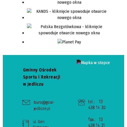
Gminny Ośrodek
Sportu i Rekreacji
w Jedliczu
tel.:
13
biuro@gosir-
438 14 30
jedlicze.pl
fax.:
13
ul. Gen.
438 14 31