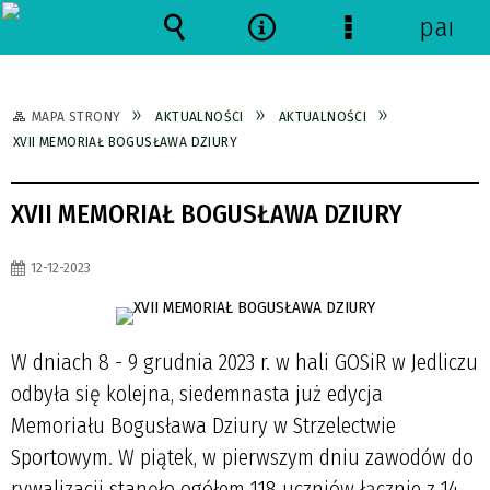
panel
Wyszukiwarka
Narzędzia
Menu
szczegółowe
MAPA STRONY
AKTUALNOŚCI
AKTUALNOŚCI
XVII MEMORIAŁ BOGUSŁAWA DZIURY
XVII MEMORIAŁ BOGUSŁAWA DZIURY
12-12-2023
W dniach 8 - 9 grudnia 2023 r. w hali GOSiR w Jedliczu
odbyła się kolejna, siedemnasta już edycja
Memoriału Bogusława Dziury w Strzelectwie
Sportowym. W piątek, w pierwszym dniu zawodów do
rywalizacji stanęło ogółem 118 uczniów łącznie z 14