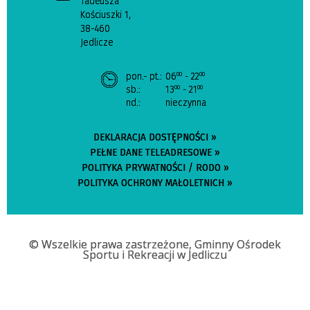
Tadeusza
Kościuszki 1,
38-460
Jedlicze
pon.- pt.:
06
- 22
00
00
sb.:
13
- 21
00
00
nd.:
nieczynna
DEKLARACJA DOSTĘPNOŚCI »
PEŁNE DANE TELEADRESOWE »
POLITYKA PRYWATNOŚCI / RODO »
POLITYKA OCHRONY MAŁOLETNICH »
© Wszelkie prawa zastrzeżone, Gminny Ośrodek
Sportu i Rekreacji w Jedliczu