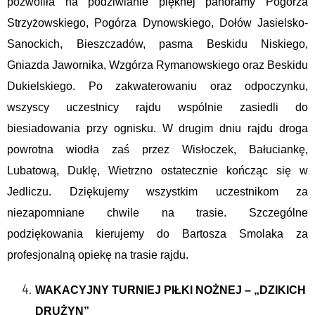
pozwoliła na podziwianie pięknej panoramy Pogórza
Strzyżowskiego, Pogórza Dynowskiego, Dołów Jasielsko-
Sanockich, Bieszczadów, pasma Beskidu Niskiego,
Gniazda Jawornika, Wzgórza Rymanowskiego oraz Beskidu
Dukielskiego. Po zakwaterowaniu oraz odpoczynku,
wszyscy uczestnicy rajdu wspólnie zasiedli do
biesiadowania przy ognisku. W drugim dniu rajdu droga
powrotna wiodła zaś przez Wisłoczek, Bałuciankę,
Lubatową, Duklę, Wietrzno ostatecznie kończąc się w
Jedliczu. Dziękujemy wszystkim uczestnikom za
niezapomniane chwile na trasie. Szczególne
podziękowania kierujemy do Bartosza Smolaka za
profesjonalną opiekę na trasie rajdu.
WAKACYJNY TURNIEJ PIŁKI NOŻNEJ – „DZIKICH
DRUŻYN”