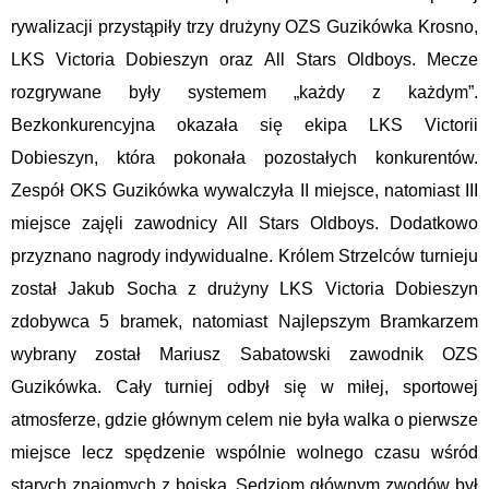
rywalizacji przystąpiły trzy drużyny OZS Guzikówka Krosno,
LKS Victoria Dobieszyn oraz All Stars Oldboys. Mecze
rozgrywane były systemem „każdy z każdym”.
Bezkonkurencyjna okazała się ekipa LKS Victorii
Dobieszyn, która pokonała pozostałych konkurentów.
Zespół OKS Guzikówka wywalczyła II miejsce, natomiast III
miejsce zajęli zawodnicy All Stars Oldboys. Dodatkowo
przyznano nagrody indywidualne. Królem Strzelców turnieju
został Jakub Socha z drużyny LKS Victoria Dobieszyn
zdobywca 5 bramek, natomiast Najlepszym Bramkarzem
wybrany został Mariusz Sabatowski zawodnik OZS
Guzikówka. Cały turniej odbył się w miłej, sportowej
atmosferze, gdzie głównym celem nie była walka o pierwsze
miejsce lecz spędzenie wspólnie wolnego czasu wśród
starych znajomych z boiska. Sędziom głównym zwodów był