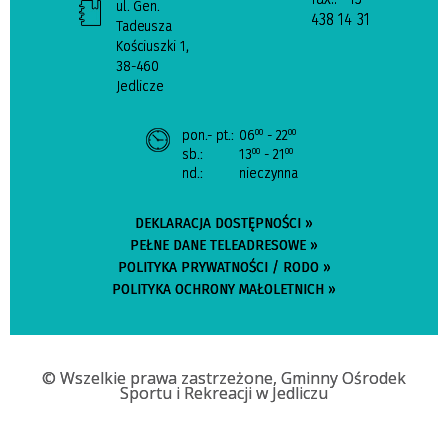
ul. Gen.
438 14 31
Tadeusza
Kościuszki 1,
38-460
Jedlicze
pon.- pt.:
06
- 22
00
00
sb.:
13
- 21
00
00
nd.:
nieczynna
DEKLARACJA DOSTĘPNOŚCI »
PEŁNE DANE TELEADRESOWE »
POLITYKA PRYWATNOŚCI / RODO »
POLITYKA OCHRONY MAŁOLETNICH »
© Wszelkie prawa zastrzeżone, Gminny Ośrodek
Sportu i Rekreacji w Jedliczu