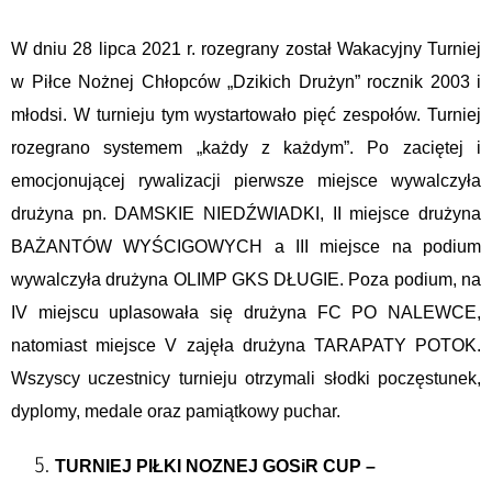
W dniu 28 lipca 2021 r. rozegrany został Wakacyjny Turniej
w Piłce Nożnej Chłopców „Dzikich Drużyn” rocznik 2003 i
młodsi. W turnieju tym wystartowało pięć zespołów. Turniej
rozegrano systemem „każdy z każdym”. Po zaciętej i
emocjonującej rywalizacji pierwsze miejsce wywalczyła
drużyna pn. DAMSKIE NIEDŹWIADKI, II miejsce drużyna
BAŻANTÓW WYŚCIGOWYCH a III miejsce na podium
wywalczyła drużyna OLIMP GKS DŁUGIE. Poza podium, na
IV miejscu uplasowała się drużyna FC PO NALEWCE,
natomiast miejsce V zajęła drużyna TARAPATY POTOK.
Wszyscy uczestnicy turnieju otrzymali s
ł
odki pocz
ę
stunek,
dyplomy, medale oraz pami
ą
tkowy puchar.
TURNIEJ PIŁKI NOZNEJ GOSiR CUP –