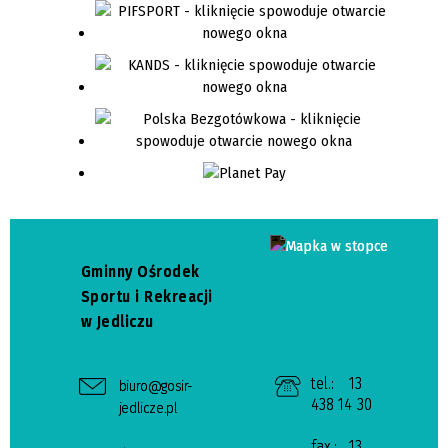
Gminny Ośrodek
Sportu i Rekreacji
w Jedliczu
tel.:
13
biuro@gosir-
438 14 30
jedlicze.pl
fax.:
13