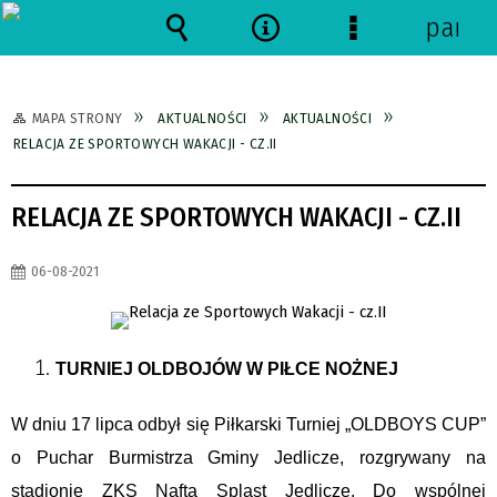
panel
Wyszukiwarka
Narzędzia
Menu
szczegółowe
MAPA STRONY
AKTUALNOŚCI
AKTUALNOŚCI
RELACJA ZE SPORTOWYCH WAKACJI - CZ.II
RELACJA ZE SPORTOWYCH WAKACJI - CZ.II
06-08-2021
TURNIEJ OLDBOJÓW W PIŁCE NOŻNEJ
W dniu 17 lipca odbył się Piłkarski Turniej „OLDBOYS CUP”
o Puchar Burmistrza Gminy Jedlicze, rozgrywany na
stadionie ZKS Nafta Splast Jedlicze. Do wspólnej