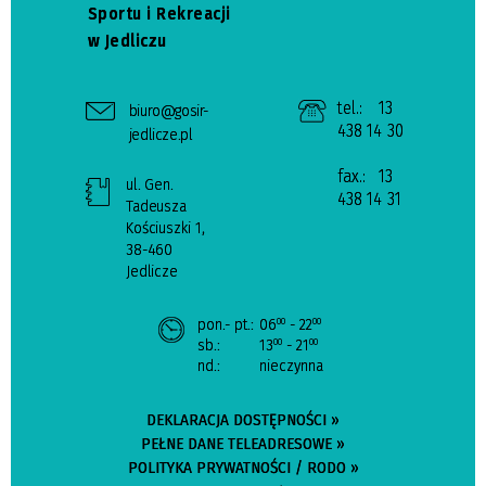
Sportu i Rekreacji
w Jedliczu
tel.:
13
biuro@gosir-
438 14 30
jedlicze.pl
fax.:
13
ul. Gen.
438 14 31
Tadeusza
Kościuszki 1,
38-460
Jedlicze
pon.- pt.:
06
- 22
00
00
sb.:
13
- 21
00
00
nd.:
nieczynna
DEKLARACJA DOSTĘPNOŚCI »
PEŁNE DANE TELEADRESOWE »
POLITYKA PRYWATNOŚCI / RODO »