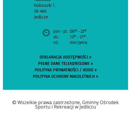
Kościuszki 1,
38-460
Jedlicze
pon.- pt.:
06
- 22
00
00
sb.:
13
- 21
00
00
nd.:
nieczynna
DEKLARACJA DOSTĘPNOŚCI »
PEŁNE DANE TELEADRESOWE »
POLITYKA PRYWATNOŚCI / RODO »
POLITYKA OCHRONY MAŁOLETNICH »
© Wszelkie prawa zastrzeżone, Gminny Ośrodek
Sportu i Rekreacji w Jedliczu