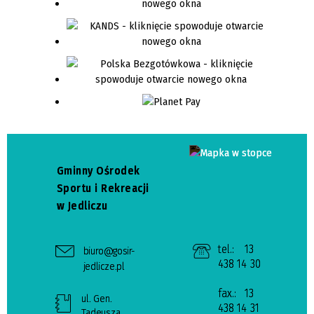
Gminny Ośrodek
Sportu i Rekreacji
w Jedliczu
tel.:
13
biuro@gosir-
438 14 30
jedlicze.pl
fax.:
13
ul. Gen.
438 14 31
Tadeusza