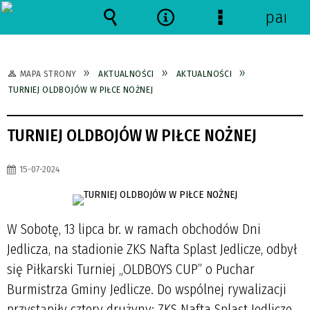
panel
Wyszukiwarka
Narzędzia
Menu
szczegółowe
MAPA STRONY
AKTUALNOŚCI
AKTUALNOŚCI
TURNIEJ OLDBOJÓW W PIŁCE NOŻNEJ
TURNIEJ OLDBOJÓW W PIŁCE NOŻNEJ
15-07-2024
W Sobotę, 13 lipca br. w ramach obchodów Dni
Jedlicza, na stadionie ZKS Nafta Splast Jedlicze, odbył
się Piłkarski Turniej „OLDBOYS CUP” o Puchar
Burmistrza Gminy Jedlicze. Do wspólnej rywalizacji
przystąpiły cztery drużyny: ZKS Nafta Splast Jedlicze,