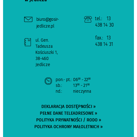
tel.:
13
biuro@gosir-
438 14 30
jedlicze.pl
fax.:
13
ul. Gen.
438 14 31
Tadeusza
Kościuszki 1,
38-460
Jedlicze
pon.- pt.:
06
- 22
00
00
sb.:
13
- 21
00
00
nd.:
nieczynna
DEKLARACJA DOSTĘPNOŚCI »
PEŁNE DANE TELEADRESOWE »
POLITYKA PRYWATNOŚCI / RODO »
POLITYKA OCHRONY MAŁOLETNICH »