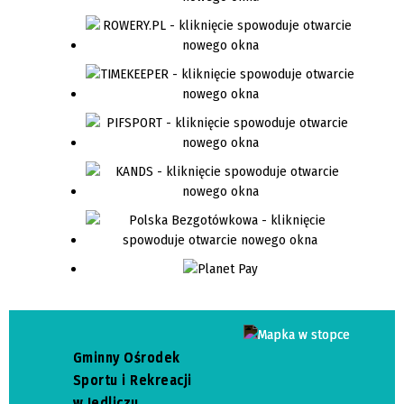
Gminny Ośrodek
Sportu i Rekreacji
w Jedliczu