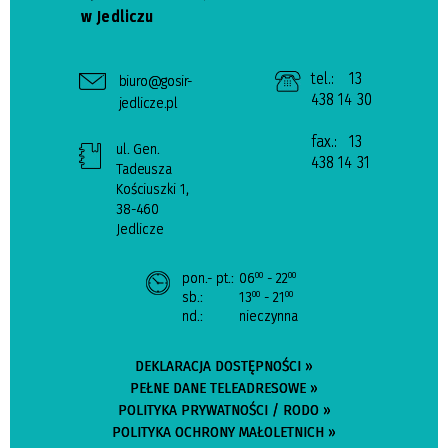
w Jedliczu
tel.:
13
biuro@gosir-
438 14 30
jedlicze.pl
fax.:
13
ul. Gen.
438 14 31
Tadeusza
Kościuszki 1,
38-460
Jedlicze
pon.- pt.:
06
- 22
00
00
sb.:
13
- 21
00
00
nd.:
nieczynna
DEKLARACJA DOSTĘPNOŚCI »
PEŁNE DANE TELEADRESOWE »
POLITYKA PRYWATNOŚCI / RODO »
POLITYKA OCHRONY MAŁOLETNICH »