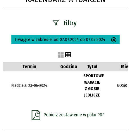
Filtry
Szukana fraza
Trwające w zakresie:
od 07.07.2024 do 07.07.2024
Usuń
ten
filtr
Kategoria
Termin
Godzina
Tytuł
Miej
SPORTOWE
WAKACJE
Trwające w
Niedziela, 23-06-2024
GOSiR Je
Z GOSIR
zakresie
JEDLICZE
—
Pobierz zestawienie w pliku PDF
Miejsce