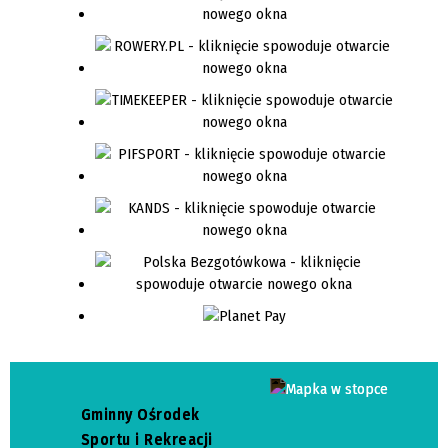
Gminny Ośrodek
Sportu i Rekreacji