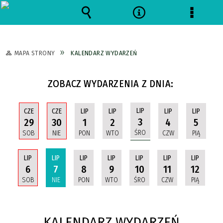
Wyszukiwarka
Narzędzia
Menu
szczeg
MAPA STRONY
KALENDARZ WYDARZEŃ
ZOBACZ WYDARZENIA Z DNIA:
LIP
CZE
CZE
LIP
LIP
LIP
LIP
3
29
30
1
2
4
5
ŚRO
SOB
NIE
PON
WTO
CZW
PIĄ
LIP
LIP
LIP
LIP
LIP
LIP
LIP
6
7
8
9
10
11
12
SOB
NIE
PON
WTO
ŚRO
CZW
PIĄ
KALENDARZ WYDARZEŃ