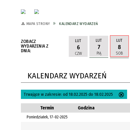
MAPA STRONY
KALENDARZ WYDARZEŃ
LUT
LUT
LUT
ZOBACZ
WYDARZENIA Z
7
8
6
DNIA:
PIĄ
SOB
CZW
KALENDARZ WYDARZEŃ
Trwające w zakresie:
od 18.02.2025 do 18.02.2025
Us
ten
Termin
Godzina
filtr
Poniedziałek, 17-02-2025