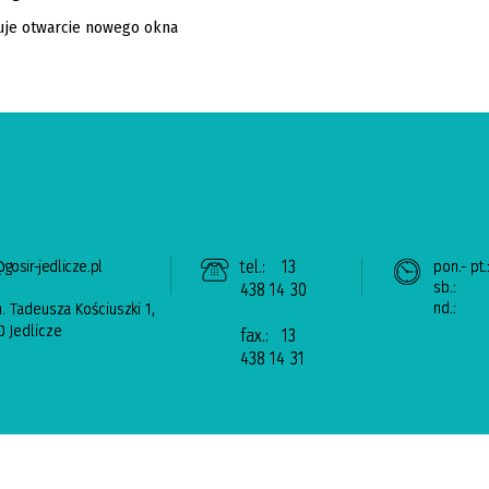
gosir-jedlicze.pl
tel.:
13
pon.- pt.
sb.:
438 14 30
nd.:
n. Tadeusza Kościuszki 1,
 Jedlicze
fax.:
13
438 14 31