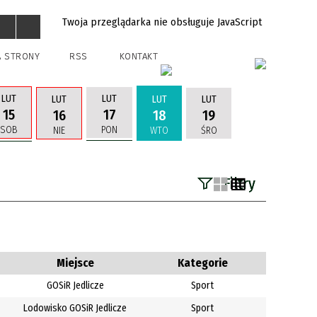
Twoja przeglądarka nie obsługuje JavaScript
A STRONY
RSS
KONTAKT
LUT
LUT
LUT
LUT
LUT
15
17
16
18
19
SOB
PON
NIE
WTO
ŚRO
Filtry
Szukana fraza
Kategoria
Miejsce
Kategorie
GOSiR Jedlicze
Sport
Trwające w
—
Lodowisko GOSiR Jedlicze
Sport
zakresie