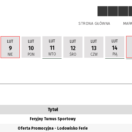
STRONA GŁÓWNA
MAP
LUT
LUT
LUT
LUT
LUT
LUT
11
14
9
10
12
13
WTO
PIĄ
NIE
PON
ŚRO
CZW
uń
Tytuł
Feryjny Turnus Sportowy
Oferta Promocyjna - Lodowisko Ferie