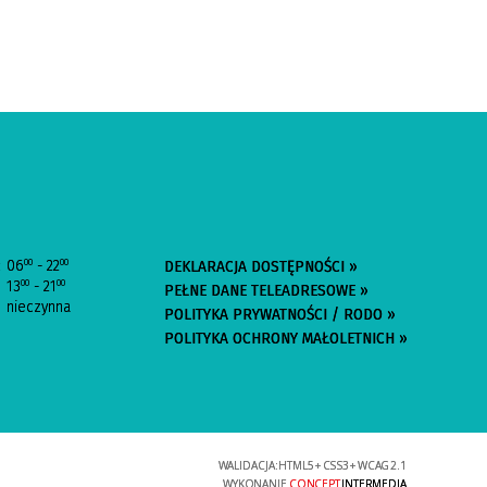
:
06
- 22
00
00
DEKLARACJA DOSTĘPNOŚCI »
13
- 21
00
00
PEŁNE DANE TELEADRESOWE »
nieczynna
POLITYKA PRYWATNOŚCI / RODO »
POLITYKA OCHRONY MAŁOLETNICH »
WALIDACJA:
HTML5
+
CSS3
+
WCAG 2.1
WYKONANIE
CONCEPT
INTERMEDIA