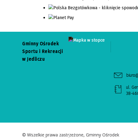
Gminny Ośrodek
Sportu i Rekreacji
w Jedliczu
biuro@
ul. Ge
38-460
© Wszelkie prawa zastrzeżone, Gminny Ośrodek