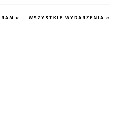
Miejsce
GRAM
WSZYSTKIE WYDARZENIA
Organizator
Promowane