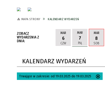
MAPA STRONY
KALENDARZ WYDARZEŃ
MAR
MAR
MAR
ZOBACZ
WYDARZENIA Z
7
6
8
DNIA:
PIĄ
CZW
SOB
KALENDARZ WYDARZEŃ
Trwające w zakresie:
od 19.03.2025 do 19.03.2025
Us
ten
filtr