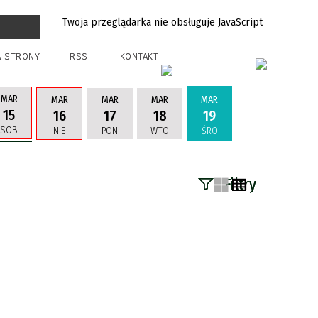
Twoja przeglądarka nie obsługuje JavaScript
A STRONY
RSS
KONTAKT
MAR
MAR
MAR
MAR
MAR
15
16
17
18
19
SOB
NIE
PON
WTO
ŚRO
Filtry
Szukana fraza
Kategoria
Trwające w
—
zakresie