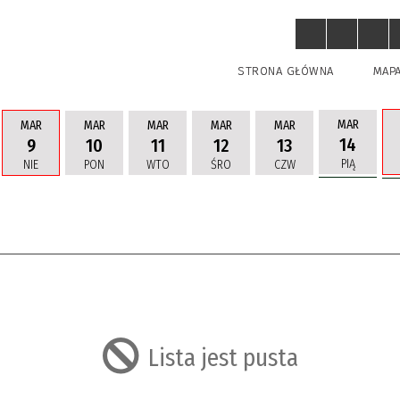
STRONA GŁÓWNA
MAP
MAR
MAR
MAR
MAR
MAR
MAR
14
9
10
11
12
13
PIĄ
NIE
PON
WTO
ŚRO
CZW
uń
Lista jest pusta