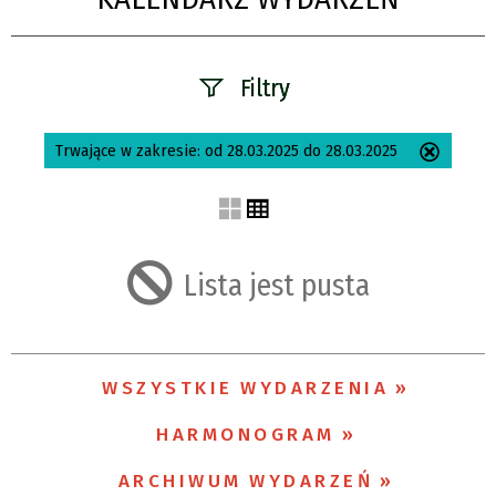
Filtry
Szukana fraza
Trwające w zakresie:
od 28.03.2025 do 28.03.2025
Usuń
ten
filtr
Kategoria
Lista jest pusta
Trwające w
zakresie
WSZYSTKIE WYDARZENIA
—
HARMONOGRAM
Miejsce
ARCHIWUM WYDARZEŃ