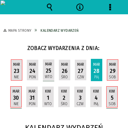
Wyszukiwarka
Narzędzia
Menu
szczeg
MAPA STRONY
KALENDARZ WYDARZEŃ
ZOBACZ WYDARZENIA Z DNIA:
MAR
MAR
MAR
MAR
MAR
MAR
MAR
25
23
24
26
27
28
29
WTO
NIE
PON
ŚRO
CZW
PIĄ
SOB
MAR
KWI
MAR
KWI
KWI
KWI
KWI
30
5
31
1
2
3
4
NIE
SOB
PON
WTO
ŚRO
CZW
PIĄ
KALENDARZ WYDARZEŃ