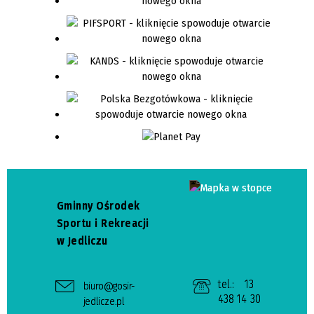
Gminny Ośrodek
Sportu i Rekreacji
w Jedliczu
tel.:
13
biuro@gosir-
438 14 30
jedlicze.pl