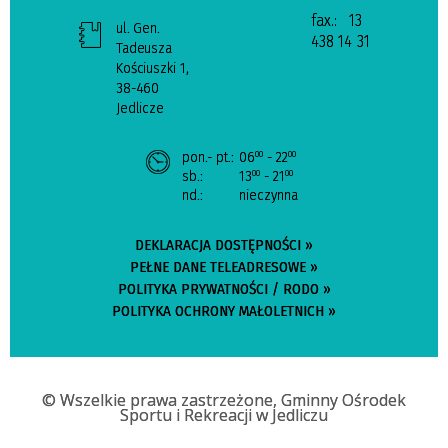
fax.:
13
ul. Gen.
438 14 31
Tadeusza
Kościuszki 1,
38-460
Jedlicze
pon.- pt.:
06
- 22
00
00
sb.:
13
- 21
00
00
nd.:
nieczynna
DEKLARACJA DOSTĘPNOŚCI »
PEŁNE DANE TELEADRESOWE »
POLITYKA PRYWATNOŚCI / RODO »
POLITYKA OCHRONY MAŁOLETNICH »
© Wszelkie prawa zastrzeżone, Gminny Ośrodek
Sportu i Rekreacji w Jedliczu