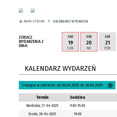
MAPA STRONY
KALENDARZ WYDARZEŃ
KWI
KWI
KWI
ZOBACZ
WYDARZENIA Z
19
20
21
DNIA:
SOB
NIE
PON
KALENDARZ WYDARZEŃ
Trwające w zakresie:
od 30.04.2025 do 30.04.2025
Us
ten
Termin
Godzina
filtr
Niedziela, 27-04-2025
9:00-15:00
Środa, 30-04-2025
19:00