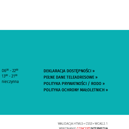
:
06
- 22
00
00
DEKLARACJA DOSTĘPNOŚCI »
13
- 21
00
00
PEŁNE DANE TELEADRESOWE »
nieczynna
POLITYKA PRYWATNOŚCI / RODO »
POLITYKA OCHRONY MAŁOLETNICH »
WALIDACJA:
HTML5
+
CSS3
+
WCAG 2.1
WYKONANIE
CONCEPT
INTERMEDIA