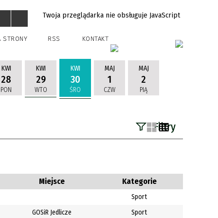
Twoja przeglądarka nie obsługuje JavaScript
A STRONY
RSS
KONTAKT
KWI
KWI
KWI
MAJ
MAJ
28
29
30
1
2
PON
WTO
ŚRO
CZW
PIĄ
Filtry
Szukana fraza
Kategoria
Miejsce
Kategorie
Sport
Trwające w
—
GOSiR Jedlicze
Sport
zakresie