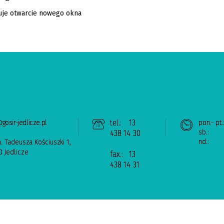
gosir-jedlicze.pl
tel.:
13
pon.- pt.
sb.:
438 14 30
nd.:
n. Tadeusza Kościuszki 1,
 Jedlicze
fax.:
13
438 14 31