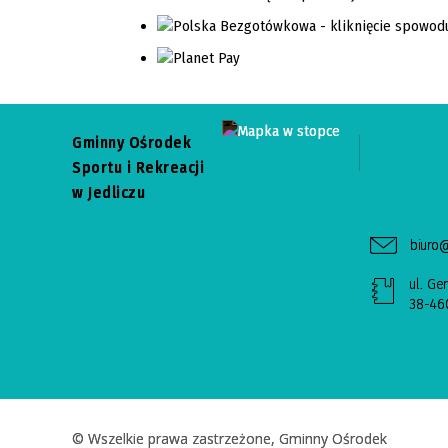
Gminny Ośrodek
Sportu i Rekreacji
w Jedliczu
biuro@
ul. Ge
38-460
© Wszelkie prawa zastrzeżone, Gminny Ośrodek