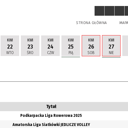
STRONA GŁÓWNA
MAP
KWI
KWI
KWI
KWI
KWI
KWI
22
23
24
25
26
27
WTO
ŚRO
CZW
PIĄ
SOB
NIE
uń
Tytuł
Podkarpacka Liga Rowerowa 2025
Amatorska Liga Siatkówki JEDLICZE VOLLEY