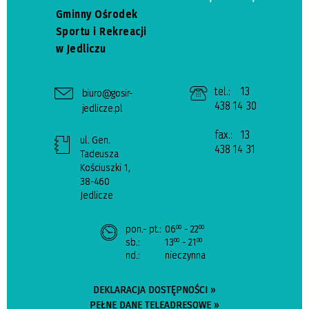
Gminny Ośrodek
Sportu i Rekreacji
w Jedliczu
tel.:
13
biuro@gosir-
438 14 30
jedlicze.pl
fax.:
13
ul. Gen.
438 14 31
Tadeusza
Kościuszki 1,
38-460
Jedlicze
pon.- pt.:
06
- 22
00
00
sb.:
13
- 21
00
00
nd.:
nieczynna
DEKLARACJA DOSTĘPNOŚCI »
PEŁNE DANE TELEADRESOWE »