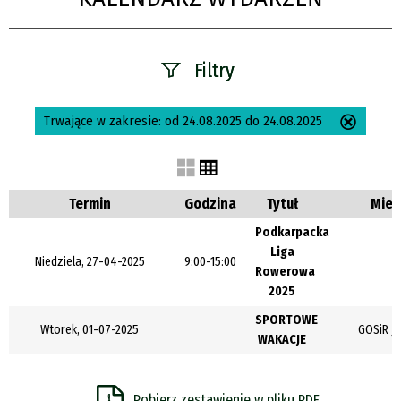
Filtry
Szukana fraza
Trwające w zakresie:
od 24.08.2025 do 24.08.2025
Usuń
ten
filtr
Kategoria
Termin
Godzina
Tytuł
Miej
Podkarpacka
Liga
Trwające w
Niedziela, 27-04-2025
9:00-15:00
Rowerowa
zakresie
2025
—
SPORTOWE
Wtorek, 01-07-2025
GOSiR Je
WAKACJE
Miejsce
Pobierz zestawienie w pliku PDF