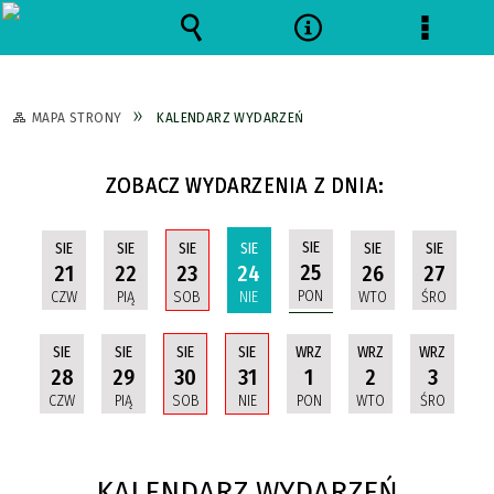
Wyszukiwarka
Narzędzia
Menu
szczeg
MAPA STRONY
KALENDARZ WYDARZEŃ
ZOBACZ WYDARZENIA Z DNIA:
SIE
SIE
SIE
SIE
SIE
SIE
SIE
25
21
22
23
24
26
27
PON
CZW
PIĄ
SOB
NIE
WTO
ŚRO
SIE
SIE
SIE
SIE
WRZ
WRZ
WRZ
28
29
30
31
1
2
3
CZW
PIĄ
SOB
NIE
PON
WTO
ŚRO
KALENDARZ WYDARZEŃ