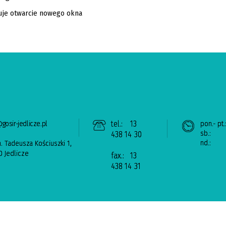
gosir-jedlicze.pl
tel.:
13
pon.- pt.
sb.:
438 14 30
nd.:
n. Tadeusza Kościuszki 1,
 Jedlicze
fax.:
13
438 14 31