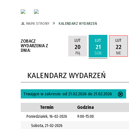
MAPA STRONY
KALENDARZ WYDARZEŃ
LUT
LUT
LUT
ZOBACZ
WYDARZENIA Z
20
21
22
DNIA:
PIĄ
SOB
NIE
KALENDARZ WYDARZEŃ
Trwające w zakresie:
od 21.02.2026 do 21.02.2026
Us
ten
Termin
Godzina
filtr
Poniedziałek, 16-02-2026
9:00-15:00
Sobota, 21-02-2026