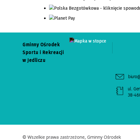
Gminny Ośrodek
Sportu i Rekreacji
w Jedliczu
biuro@
ul. Ge
38-460
© Wszelkie prawa zastrzeżone, Gminny Ośrodek