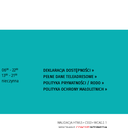
:
06
- 22
00
00
DEKLARACJA DOSTĘPNOŚCI »
13
- 21
00
00
PEŁNE DANE TELEADRESOWE »
nieczynna
POLITYKA PRYWATNOŚCI / RODO »
POLITYKA OCHRONY MAŁOLETNICH »
WALIDACJA:
HTML5
+
CSS3
+
WCAG 2.1
WYKONANIE
CONCEPT
INTERMEDIA