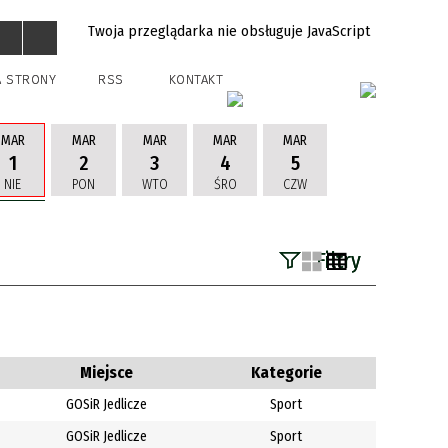
Twoja przeglądarka nie obsługuje JavaScript
A STRONY
RSS
KONTAKT
MAR
MAR
MAR
MAR
MAR
1
2
3
4
5
NIE
PON
WTO
ŚRO
CZW
Filtry
Szukana fraza
Kategoria
Miejsce
Kategorie
GOSiR Jedlicze
Sport
Trwające w
—
GOSiR Jedlicze
Sport
zakresie