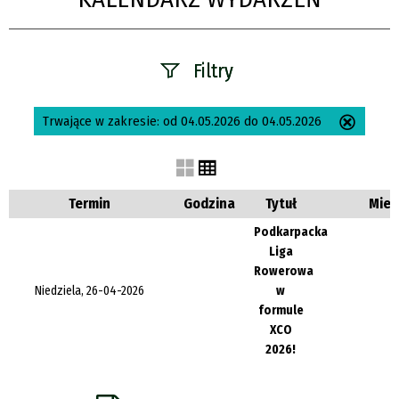
Filtry
Szukana fraza
Trwające w zakresie:
od 04.05.2026 do 04.05.2026
Usuń
ten
filtr
Kategoria
Termin
Godzina
Tytuł
Miej
Podkarpacka
Liga
Trwające w
Rowerowa
zakresie
Niedziela, 26-04-2026
w
formule
—
XCO
2026!
Miejsce