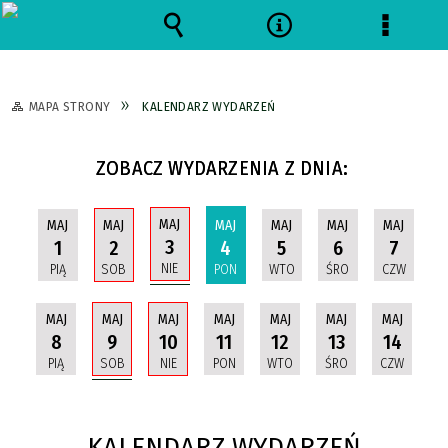
Wyszukiwarka
Narzędzia
Menu
szczeg
MAPA STRONY
KALENDARZ WYDARZEŃ
ZOBACZ WYDARZENIA Z DNIA:
MAJ
MAJ
MAJ
MAJ
MAJ
MAJ
MAJ
3
1
2
4
5
6
7
NIE
PIĄ
SOB
PON
WTO
ŚRO
CZW
MAJ
MAJ
MAJ
MAJ
MAJ
MAJ
MAJ
9
8
10
11
12
13
14
SOB
PIĄ
NIE
PON
WTO
ŚRO
CZW
KALENDARZ WYDARZEŃ