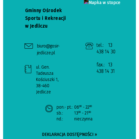
Gminny Ośrodek
Sportu i Rekreacji
w Jedliczu
tel.:
13
biuro@gosir-
438 14 30
jedlicze.pl
fax.:
13
ul. Gen.
438 14 31
Tadeusza
Kościuszki 1,
38-460
Jedlicze
pon.- pt.:
06
- 22
00
00
sb.:
13
- 21
00
00
nd.:
nieczynna
DEKLARACJA DOSTĘPNOŚCI »