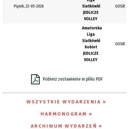
Piątek, 22-05-2026
Siatkówki
GOSiR Je
Organizator
JEDLICZE
VOLLEY
Amatorska
Promowane
Liga
Siatkówki
GOSiR Je
Kobiet
JEDLICZE
VOLLEY
Pobierz zestawienie w pliku PDF
WSZYSTKIE WYDARZENIA
HARMONOGRAM
ARCHIWUM WYDARZEŃ