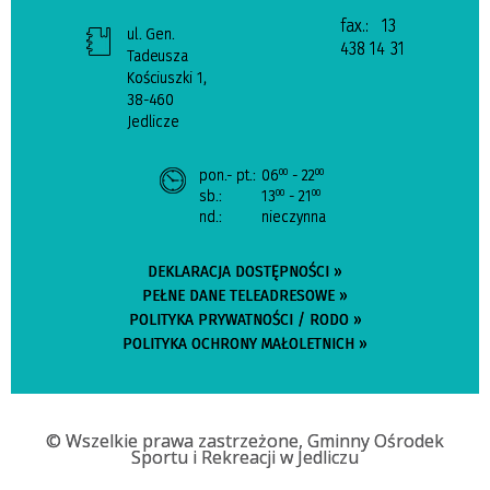
fax.:
13
ul. Gen.
438 14 31
Tadeusza
Kościuszki 1,
38-460
Jedlicze
pon.- pt.:
06
- 22
00
00
sb.:
13
- 21
00
00
nd.:
nieczynna
DEKLARACJA DOSTĘPNOŚCI »
PEŁNE DANE TELEADRESOWE »
POLITYKA PRYWATNOŚCI / RODO »
POLITYKA OCHRONY MAŁOLETNICH »
© Wszelkie prawa zastrzeżone, Gminny Ośrodek
Sportu i Rekreacji w Jedliczu