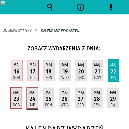
Wyszukiwarka
Narzędzia
Menu
szczeg
MAPA STRONY
KALENDARZ WYDARZEŃ
ZOBACZ WYDARZENIA Z DNIA:
MAJ
MAJ
MAJ
MAJ
MAJ
MAJ
MAJ
22
16
17
18
19
20
21
PIĄ
SOB
NIE
PON
WTO
ŚRO
CZW
MAJ
MAJ
MAJ
MAJ
MAJ
MAJ
MAJ
24
23
25
26
27
28
29
NIE
SOB
PON
WTO
ŚRO
CZW
PIĄ