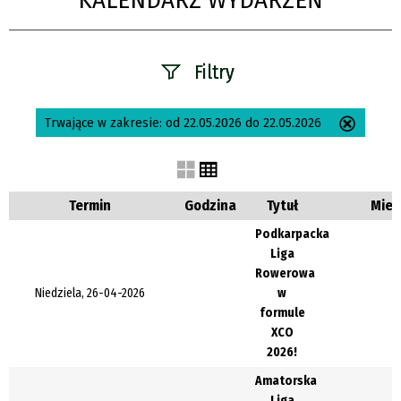
KALENDARZ WYDARZEŃ
Filtry
Szukana fraza
Trwające w zakresie:
od 22.05.2026 do 22.05.2026
Usuń
ten
filtr
Kategoria
Termin
Godzina
Tytuł
Miej
Podkarpacka
Liga
Trwające w
Rowerowa
zakresie
Niedziela, 26-04-2026
w
formule
—
XCO
2026!
Miejsce
Amatorska
Liga