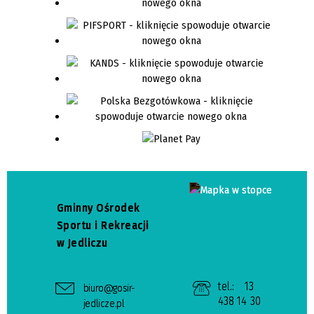
Gminny Ośrodek
Sportu i Rekreacji
w Jedliczu
tel.:
13
biuro@gosir-
438 14 30
jedlicze.pl