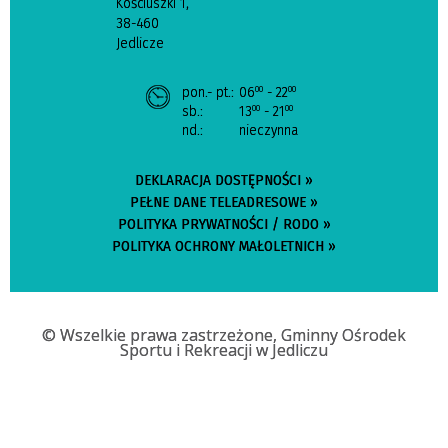
Kościuszki 1,
38-460
Jedlicze
pon.- pt.:
06
- 22
00
00
sb.:
13
- 21
00
00
nd.:
nieczynna
DEKLARACJA DOSTĘPNOŚCI »
PEŁNE DANE TELEADRESOWE »
POLITYKA PRYWATNOŚCI / RODO »
POLITYKA OCHRONY MAŁOLETNICH »
© Wszelkie prawa zastrzeżone, Gminny Ośrodek
Sportu i Rekreacji w Jedliczu