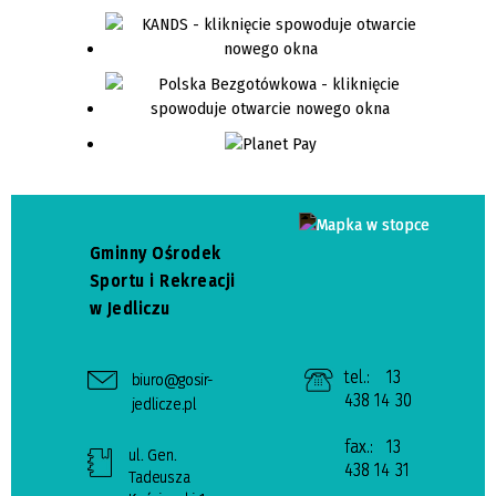
Gminny Ośrodek
Sportu i Rekreacji
w Jedliczu
tel.:
13
biuro@gosir-
438 14 30
jedlicze.pl
fax.:
13
ul. Gen.
438 14 31
Tadeusza