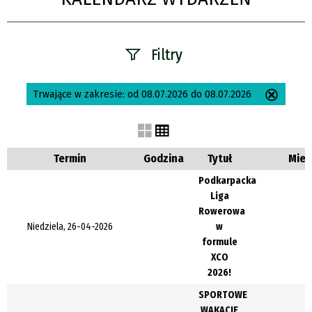
Filtry
Szukana fraza
Trwające w zakresie:
od 08.07.2026 do 08.07.2026
Usuń
ten
filtr
Kategoria
Termin
Godzina
Tytuł
Miej
Podkarpacka
Liga
Trwające w
Rowerowa
zakresie
Niedziela, 26-04-2026
w
formule
—
XCO
2026!
Miejsce
SPORTOWE
WAKACJE