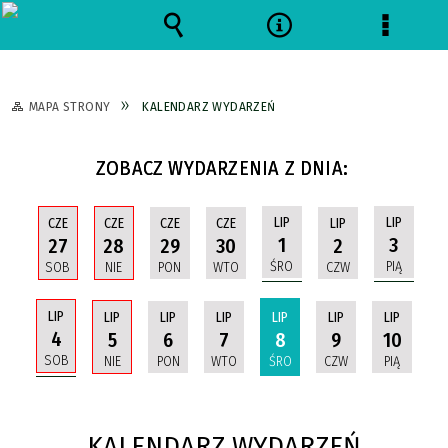
Wyszukiwarka
Narzędzia
Menu
szczeg
MAPA STRONY
KALENDARZ WYDARZEŃ
ZOBACZ WYDARZENIA Z DNIA:
LIP
LIP
CZE
CZE
CZE
CZE
LIP
1
3
27
28
29
30
2
ŚRO
PIĄ
SOB
NIE
PON
WTO
CZW
LIP
LIP
LIP
LIP
LIP
LIP
LIP
4
5
6
7
8
9
10
SOB
NIE
PON
WTO
ŚRO
CZW
PIĄ
KALENDARZ WYDARZEŃ