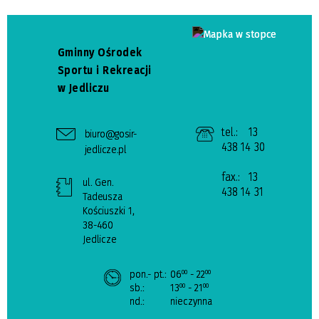
Gminny Ośrodek
Sportu i Rekreacji
w Jedliczu
tel.:
13
biuro@gosir-
438 14 30
jedlicze.pl
fax.:
13
ul. Gen.
438 14 31
Tadeusza
Kościuszki 1,
38-460
Jedlicze
pon.- pt.:
06
- 22
00
00
sb.:
13
- 21
00
00
nd.:
nieczynna