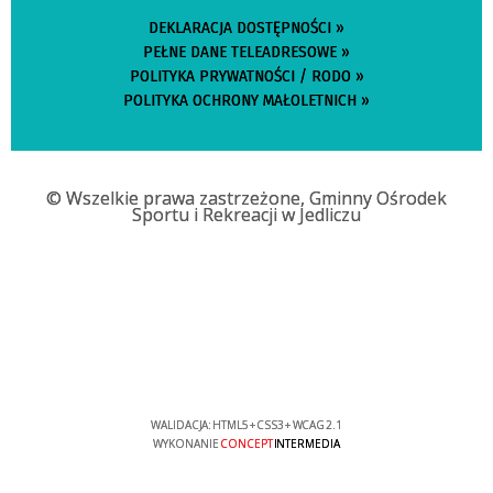
DEKLARACJA DOSTĘPNOŚCI »
PEŁNE DANE TELEADRESOWE »
POLITYKA PRYWATNOŚCI / RODO »
POLITYKA OCHRONY MAŁOLETNICH »
© Wszelkie prawa zastrzeżone, Gminny Ośrodek
Sportu i Rekreacji w Jedliczu
WALIDACJA:
HTML5
+
CSS3
+
WCAG 2.1
WYKONANIE
CONCEPT
INTERMEDIA