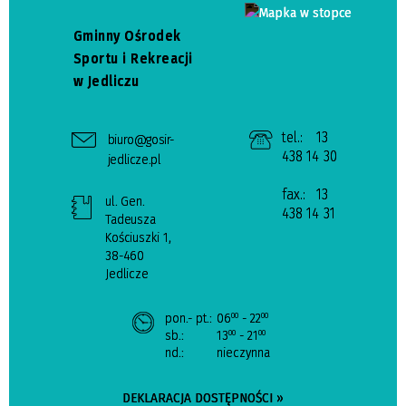
Gminny Ośrodek
Sportu i Rekreacji
w Jedliczu
tel.:
13
biuro@gosir-
438 14 30
jedlicze.pl
fax.:
13
ul. Gen.
438 14 31
Tadeusza
Kościuszki 1,
38-460
Jedlicze
pon.- pt.:
06
- 22
00
00
sb.:
13
- 21
00
00
nd.:
nieczynna
DEKLARACJA DOSTĘPNOŚCI »