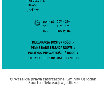
Kościuszki 1,
38-460
Jedlicze
pon.- pt.:
06
- 22
00
00
sb.:
13
- 21
00
00
nd.:
nieczynna
DEKLARACJA DOSTĘPNOŚCI »
PEŁNE DANE TELEADRESOWE »
POLITYKA PRYWATNOŚCI / RODO »
POLITYKA OCHRONY MAŁOLETNICH »
© Wszelkie prawa zastrzeżone, Gminny Ośrodek
Sportu i Rekreacji w Jedliczu