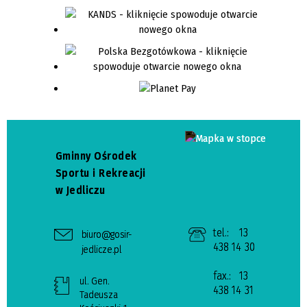
Gminny Ośrodek
Sportu i Rekreacji
w Jedliczu
tel.:
13
biuro@gosir-
438 14 30
jedlicze.pl
fax.:
13
ul. Gen.
438 14 31
Tadeusza