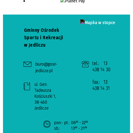
Gminny Ośrodek
Sportu i Rekreacji
w Jedliczu
tel.:
13
biuro@gosir-
438 14 30
jedlicze.pl
fax.:
13
ul. Gen.
438 14 31
Tadeusza
Kościuszki 1,
38-460
Jedlicze
pon.- pt.:
06
- 22
00
00
sb.:
13
- 21
00
00