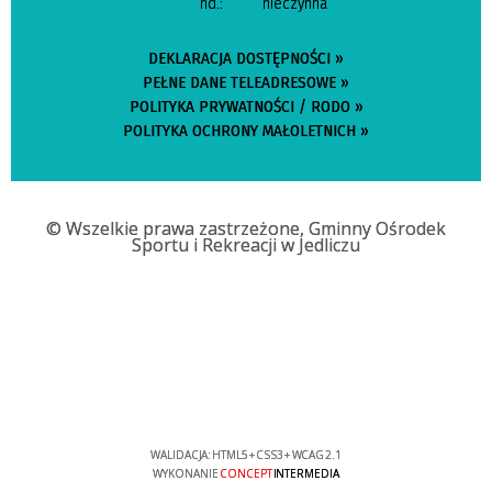
nd.:
nieczynna
DEKLARACJA DOSTĘPNOŚCI »
PEŁNE DANE TELEADRESOWE »
POLITYKA PRYWATNOŚCI / RODO »
POLITYKA OCHRONY MAŁOLETNICH »
© Wszelkie prawa zastrzeżone, Gminny Ośrodek
Sportu i Rekreacji w Jedliczu
WALIDACJA:
HTML5
+
CSS3
+
WCAG 2.1
WYKONANIE
CONCEPT
INTERMEDIA