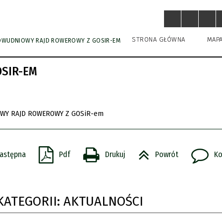
STRONA GŁÓWNA
MAP
 DWUDNIOWY RAJD ROWEROWY Z GOSIR-EM
OSIR-EM
astępna
Pdf
Drukuj
Powrót
Ko
KATEGORII: AKTUALNOŚCI