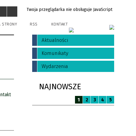
Twoja przeglądarka nie obsługuje JavaScript
A STRONY
RSS
KONTAKT
Aktualności
Komunikaty
Wydarzenia
NAJNOWSZE
ntakt
1
2
3
4
5