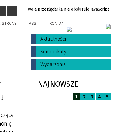
Twoja przeglądarka nie obsługuje JavaScript
A STRONY
RSS
KONTAKT
Aktualności
Komunikaty
Wydarzenia
a
NAJNOWSZE
1
2
3
4
5
ód
iczący
monię