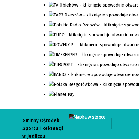
Gminny Ośrodek
Sportu i Rekreacji
w Jedliczu