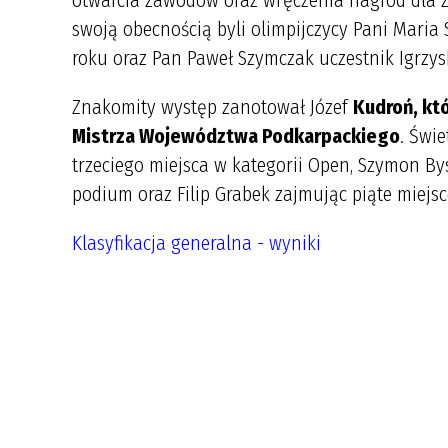
otwarcia zawodów oraz wręczenia nagród dla 
swoją obecnością byli olimpijczycy Pani Maria 
roku oraz Pan Paweł Szymczak uczestnik Igrzysk
Znakomity występ zanotował Józef
Kudroń, któ
Mistrza Województwa Podkarpackiego
. Świ
trzeciego miejsca w kategorii Open, Szymon Bys
podium oraz Filip Grabek zajmując piąte miejsc
Klasyfikacja generalna - wyniki
Gratul
Roman Kudroń – 