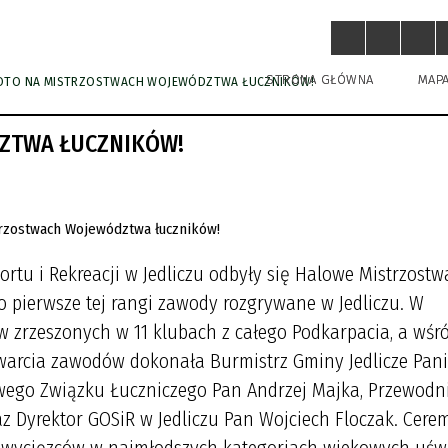
STRONA GŁÓWNA
MAP
OTO NA MISTRZOSTWACH WOJEWÓDZTWA ŁUCZNIKÓW!
ZTWA ŁUCZNIKÓW!
tu i Rekreacji w Jedliczu odbyły się Halowe Mistrzostw
 pierwsze tej rangi zawody rozgrywane w Jedliczu. W
w zrzeszonych w 11 klubach z całego Podkarpacia, a wśr
twarcia zawodów dokonała Burmistrz Gminy Jedlicze Pani
wego Związku Łuczniczego Pan Andrzej Majka, Przewodn
az Dyrektor GOSiR w Jedliczu Pan Wojciech Floczak. Cere