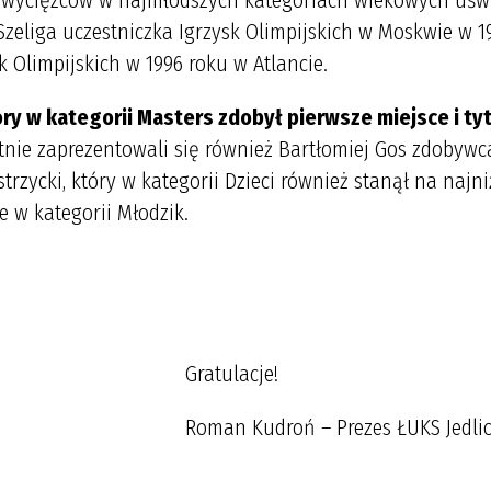
zwycięzców w najmłodszych kategoriach wiekowych uświ
Szeliga uczestniczka Igrzysk Olimpijskich w Moskwie w 1
 Olimpijskich w 1996 roku w Atlancie.
ry w kategorii Masters zdobył pierwsze miejsce i ty
etnie zaprezentowali się również Bartłomiej Gos zdobywc
trzycki, który w kategorii Dzieci również stanął na najn
e w kategorii Młodzik.
acje!
Prezes ŁUKS Jedlicz