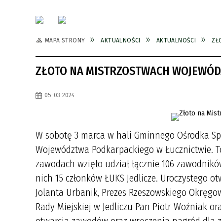
MAPA STRONY
AKTUALNOŚCI
AKTUALNOŚCI
ZŁ
ZŁOTO NA MISTRZOSTWACH WOJEWÓD
05-03-2024
W sobotę 3 marca w hali Gminnego Ośrodka Spor
Województwa Podkarpackiego w Łucznictwie. To
zawodach wzięło udział łącznie 106 zawodnikó
nich 15 członków ŁUKS Jedlicze. Uroczystego o
Jolanta Urbanik, Prezes Rzeszowskiego Okręgo
Rady Miejskiej w Jedliczu Pan Piotr Woźniak or