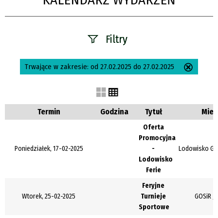
KALENDARZ WYDARZEŃ
Filtry
Szukana fraza
Trwające w zakresie:
od 27.02.2025 do 27.02.2025
Usuń
ten
filtr
Kategoria
Termin
Godzina
Tytuł
Miej
Oferta
Promocyjna
Trwające w
Poniedziałek, 17-02-2025
-
Lodowisko GOS
zakresie
Lodowisko
Ferie
—
Feryjne
Miejsce
Wtorek, 25-02-2025
Turnieje
GOSiR Je
Sportowe