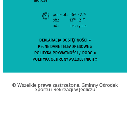
Jedlicze
pon.- pt.:
06
- 22
00
00
sb.:
13
- 21
00
00
nd.:
nieczynna
DEKLARACJA DOSTĘPNOŚCI »
PEŁNE DANE TELEADRESOWE »
POLITYKA PRYWATNOŚCI / RODO »
POLITYKA OCHRONY MAŁOLETNICH »
© Wszelkie prawa zastrzeżone, Gminny Ośrodek
Sportu i Rekreacji w Jedliczu