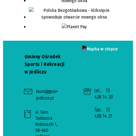
Gminny Ośrodek
Sportu i Rekreacji
w Jedliczu
tel.:
13
biuro@gosir-
438 14 30
jedlicze.pl
fax.:
13
ul. Gen.
438 14 31
Tadeusza
Kościuszki 1,
38-460