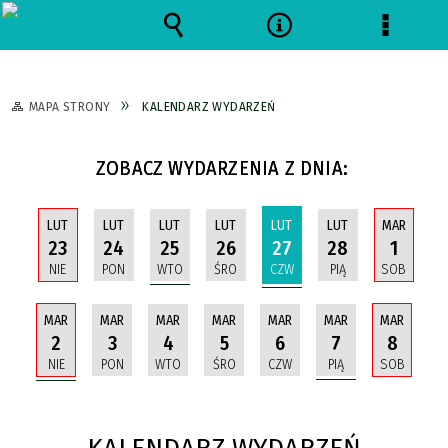
Wyszukiwarka
Narzędzia
Menu
szczeg
MAPA STRONY
KALENDARZ WYDARZEŃ
ZOBACZ WYDARZENIA Z DNIA:
LUT
LUT
LUT
LUT
LUT
LUT
MAR
25
27
23
24
26
28
1
WTO
CZW
NIE
PON
ŚRO
PIĄ
SOB
MAR
MAR
MAR
MAR
MAR
MAR
MAR
2
7
3
4
5
6
8
NIE
PIĄ
PON
WTO
ŚRO
CZW
SOB