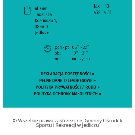
fax.:
13
ul. Gen.
438 14 31
Tadeusza
Kościuszki 1,
38-460
Jedlicze
pon.- pt.:
06
- 22
00
00
sb.:
13
- 21
00
00
nd.:
nieczynna
DEKLARACJA DOSTĘPNOŚCI »
PEŁNE DANE TELEADRESOWE »
POLITYKA PRYWATNOŚCI / RODO »
POLITYKA OCHRONY MAŁOLETNICH »
© Wszelkie prawa zastrzeżone, Gminny Ośrodek
Sportu i Rekreacji w Jedliczu