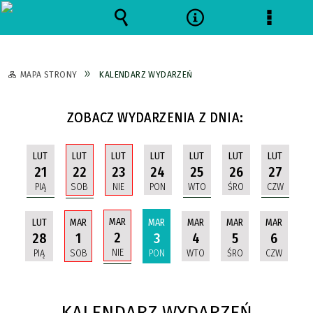
Wyszukiwarka
Narzędzia
Menu
szczeg
MAPA STRONY
KALENDARZ WYDARZEŃ
ZOBACZ WYDARZENIA Z DNIA:
LUT
LUT
LUT
LUT
LUT
LUT
LUT
21
22
25
27
23
24
26
PIĄ
SOB
WTO
CZW
NIE
PON
ŚRO
MAR
LUT
MAR
MAR
MAR
MAR
MAR
2
28
1
3
4
5
6
NIE
PIĄ
SOB
PON
WTO
ŚRO
CZW
KALENDARZ WYDARZEŃ