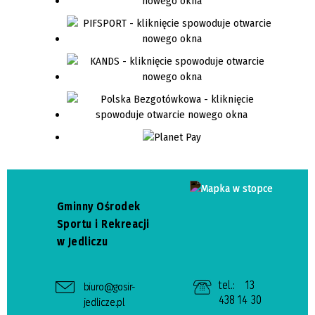
Gminny Ośrodek
Sportu i Rekreacji
w Jedliczu
tel.:
13
biuro@gosir-
438 14 30
jedlicze.pl