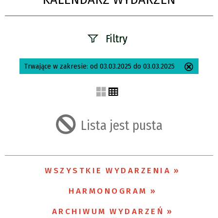
Filtry
Szukana fraza
Trwające w zakresie:
od 03.03.2025 do 03.03.2025
Usuń
ten
filtr
Kategoria
Lista jest pusta
Trwające w
zakresie
WSZYSTKIE WYDARZENIA
—
HARMONOGRAM
Miejsce
ARCHIWUM WYDARZEŃ