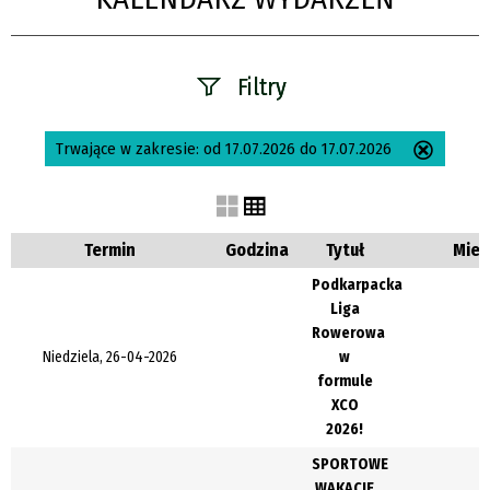
Filtry
Szukana fraza
Trwające w zakresie:
od 17.07.2026 do 17.07.2026
Usuń
ten
filtr
Kategoria
Termin
Godzina
Tytuł
Miej
Podkarpacka
Liga
Trwające w
Rowerowa
zakresie
Niedziela, 26-04-2026
w
formule
—
XCO
2026!
Miejsce
SPORTOWE
WAKACJE