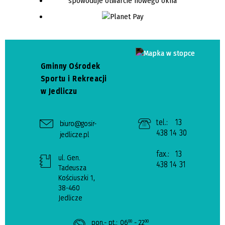
Gminny Ośrodek
Sportu i Rekreacji
w Jedliczu
tel.:
13
biuro@gosir-
438 14 30
jedlicze.pl
fax.:
13
ul. Gen.
438 14 31
Tadeusza
Kościuszki 1,
38-460
Jedlicze
pon.- pt.:
06
- 22
00
00