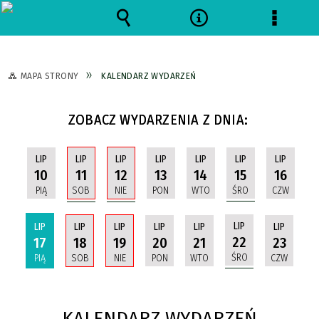
Wyszukiwarka
Narzędzia
Menu
szczeg
MAPA STRONY
KALENDARZ WYDARZEŃ
ZOBACZ WYDARZENIA Z DNIA:
LIP
LIP
LIP
LIP
LIP
LIP
LIP
11
12
15
10
13
14
16
SOB
NIE
ŚRO
PIĄ
PON
WTO
CZW
LIP
LIP
LIP
LIP
LIP
LIP
LIP
22
17
18
19
20
21
23
ŚRO
PIĄ
SOB
NIE
PON
WTO
CZW
KALENDARZ WYDARZEŃ