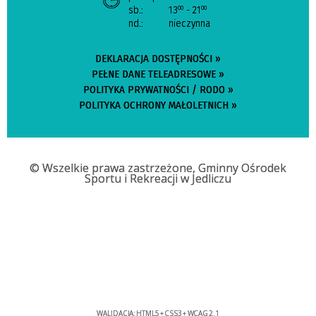
sb.:
13
- 21
00
00
nd.:
nieczynna
DEKLARACJA DOSTĘPNOŚCI »
PEŁNE DANE TELEADRESOWE »
POLITYKA PRYWATNOŚCI / RODO »
POLITYKA OCHRONY MAŁOLETNICH »
© Wszelkie prawa zastrzeżone, Gminny Ośrodek
Sportu i Rekreacji w Jedliczu
WALIDACJA:
HTML5
+
CSS3
+
WCAG 2.1