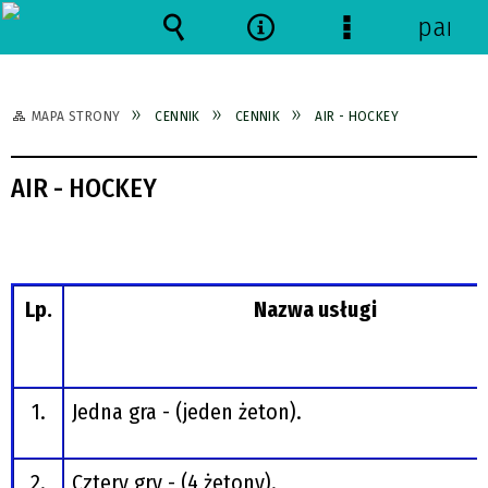
panel
Wyszukiwarka
Narzędzia
Menu
szczegółowe
MAPA STRONY
CENNIK
CENNIK
AIR - HOCKEY
AIR - HOCKEY
Lp.
Nazwa usługi
1.
Jedna gra - (jeden żeton).
2.
Cztery gry - (4 żetony).