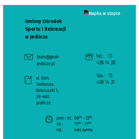
Gminny Ośrodek
Sportu i Rekreacji
w Jedliczu
tel.:
13
biuro@gosir-
438 14 30
jedlicze.pl
fax.:
13
ul. Gen.
438 14 31
Tadeusza
Kościuszki 1,
38-460
Jedlicze
pon.- pt.:
06
- 22
00
00
sb.:
13
- 21
00
00
nd.:
nieczynna