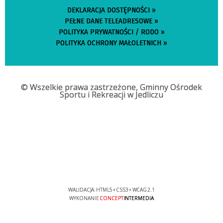
DEKLARACJA DOSTĘPNOŚCI »
PEŁNE DANE TELEADRESOWE »
POLITYKA PRYWATNOŚCI / RODO »
POLITYKA OCHRONY MAŁOLETNICH »
© Wszelkie prawa zastrzeżone, Gminny Ośrodek
Sportu i Rekreacji w Jedliczu
WALIDACJA:
HTML5
+
CSS3
+
WCAG 2.1
WYKONANIE
CONCEPT
INTERMEDIA