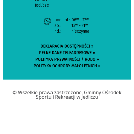
Jedlicze
pon.- pt.:
06
- 22
00
00
sb.:
13
- 21
00
00
nd.:
nieczynna
DEKLARACJA DOSTĘPNOŚCI »
PEŁNE DANE TELEADRESOWE »
POLITYKA PRYWATNOŚCI / RODO »
POLITYKA OCHRONY MAŁOLETNICH »
© Wszelkie prawa zastrzeżone, Gminny Ośrodek
Sportu i Rekreacji w Jedliczu