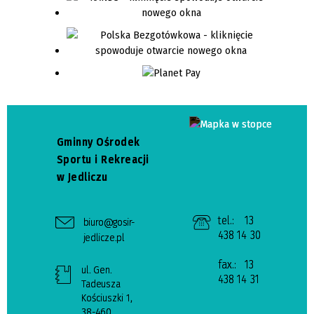
Gminny Ośrodek
Sportu i Rekreacji
w Jedliczu
tel.:
13
biuro@gosir-
438 14 30
jedlicze.pl
fax.:
13
ul. Gen.
438 14 31
Tadeusza
Kościuszki 1,
38-460