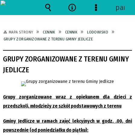
panel
Wyszukiwarka
Narzędzia
Menu
szczegółowe
MAPA STRONY
CENNIK
CENNIK
LODOWISKO
GRUPY ZORGANIZOWANE Z TERENU GMINY JEDLICZE
GRUPY ZORGANIZOWANE Z TERENU GMINY
JEDLICZE
Grupy zorganizowane wraz z opiekunem dla dzieci z
przedszkoli, młodzieży ze szkół podstawowych z terenu
Gminy Jedlicze w ramach zajęć lekcyjnych w godz.
.00, dni
powszednie (od poniedziałku do piątku):