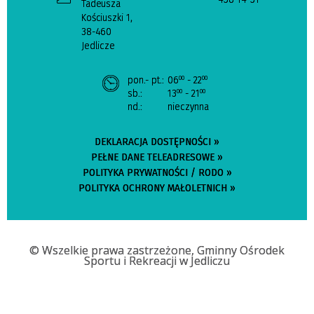
Tadeusza
Kościuszki 1,
38-460
Jedlicze
pon.- pt.:
06
- 22
00
00
sb.:
13
- 21
00
00
nd.:
nieczynna
DEKLARACJA DOSTĘPNOŚCI »
PEŁNE DANE TELEADRESOWE »
POLITYKA PRYWATNOŚCI / RODO »
POLITYKA OCHRONY MAŁOLETNICH »
© Wszelkie prawa zastrzeżone, Gminny Ośrodek
Sportu i Rekreacji w Jedliczu