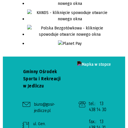
Gminny Ośrodek
Sportu i Rekreacji
w Jedliczu
tel.:
13
biuro@gosir-
438 14 30
jedlicze.pl
fax.:
13
ul. Gen.
438 14 31