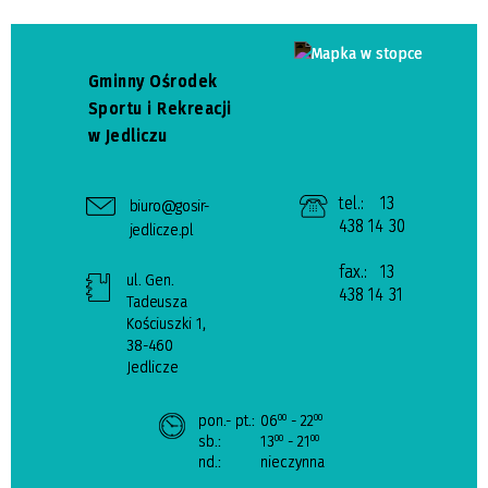
Gminny Ośrodek
Sportu i Rekreacji
w Jedliczu
tel.:
13
biuro@gosir-
438 14 30
jedlicze.pl
fax.:
13
ul. Gen.
438 14 31
Tadeusza
Kościuszki 1,
38-460
Jedlicze
pon.- pt.:
06
- 22
00
00
sb.:
13
- 21
00
00
nd.:
nieczynna