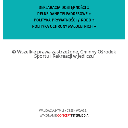
DEKLARACJA DOSTĘPNOŚCI »
PEŁNE DANE TELEADRESOWE »
POLITYKA PRYWATNOŚCI / RODO »
POLITYKA OCHRONY MAŁOLETNICH »
© Wszelkie prawa zastrzeżone, Gminny Ośrodek
Sportu i Rekreacji w Jedliczu
WALIDACJA:
HTML5
+
CSS3
+
WCAG 2.1
WYKONANIE
CONCEPT
INTERMEDIA