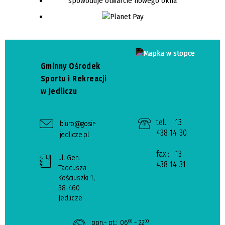
Gminny Ośrodek
Sportu i Rekreacji
w Jedliczu
tel.:
13
biuro@gosir-
438 14 30
jedlicze.pl
fax.:
13
ul. Gen.
438 14 31
Tadeusza
Kościuszki 1,
38-460
Jedlicze
pon.- pt.:
06
- 22
00
00