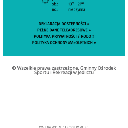
sb.:
13
- 21
00
00
nd.:
nieczynna
DEKLARACJA DOSTĘPNOŚCI »
PEŁNE DANE TELEADRESOWE »
POLITYKA PRYWATNOŚCI / RODO »
POLITYKA OCHRONY MAŁOLETNICH »
© Wszelkie prawa zastrzeżone, Gminny Ośrodek
Sportu i Rekreacji w Jedliczu
WALIDACJA:
HTML5
+
CSS3
+
WCAG 2.1