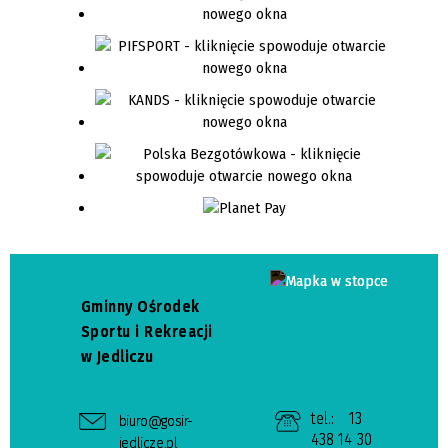
Gminny Ośrodek
Sportu i Rekreacji
w Jedliczu
tel.:
13
biuro@gosir-
438 14 30
jedlicze.pl