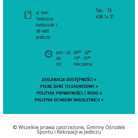
fax.:
13
ul. Gen.
438 14 31
Tadeusza
Kościuszki 1,
38-460
Jedlicze
pon.- pt.:
06
- 22
00
00
sb.:
13
- 21
00
00
nd.:
nieczynna
DEKLARACJA DOSTĘPNOŚCI »
PEŁNE DANE TELEADRESOWE »
POLITYKA PRYWATNOŚCI / RODO »
POLITYKA OCHRONY MAŁOLETNICH »
© Wszelkie prawa zastrzeżone, Gminny Ośrodek
Sportu i Rekreacji w Jedliczu